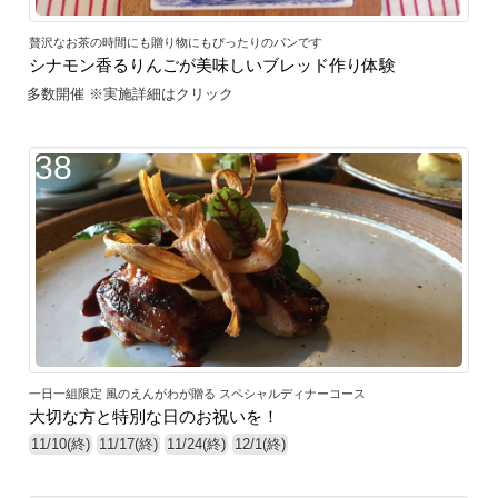
贅沢なお茶の時間にも贈り物にもぴったりのパンです
シナモン香るりんごが美味しいブレッド作り体験
多数開催 ※実施詳細はクリック
38
一日一組限定 風のえんがわが贈る スペシャルディナーコース
大切な方と特別な日のお祝いを！
11/10(終)
11/17(終)
11/24(終)
12/1(終)