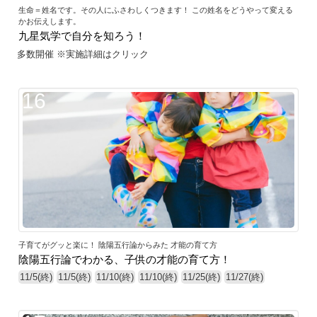
生命＝姓名です。その人にふさわしくつきます！ この姓名をどうやって変える
かお伝えします。
九星気学で自分を知ろう！
多数開催 ※実施詳細はクリック
16
子育てがグッと楽に！ 陰陽五行論からみた 才能の育て方
陰陽五行論でわかる、子供の才能の育て方！
11/5(終)
11/5(終)
11/10(終)
11/10(終)
11/25(終)
11/27(終)