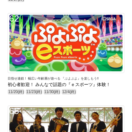
62
目指せ連鎖！ 幅広い年齢層が遊べる 『ぷよぷよ』を楽しもう!!
初心者歓迎！ みんなで話題の『ｅスポーツ』体験！
11/20(終)
11/23(終)
11/30(終)
12/4(終)
65