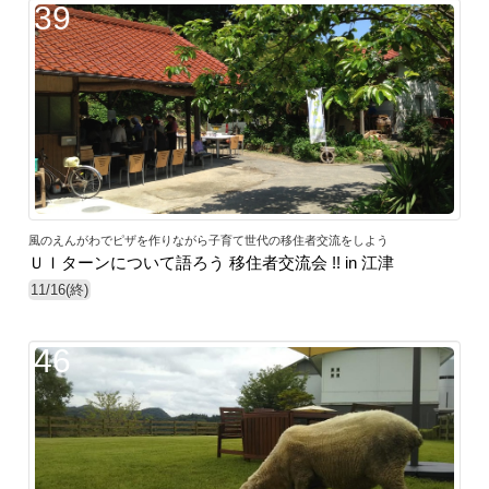
39
風のえんがわでピザを作りながら子育て世代の移住者交流をしよう
ＵＩターンについて語ろう 移住者交流会 !! in 江津
11/16(終)
46