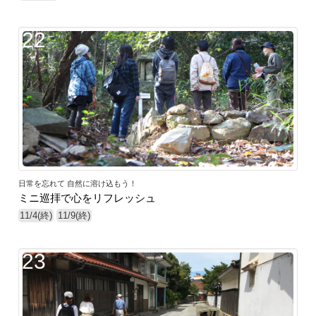
22
日常を忘れて 自然に溶け込もう！
ミニ巡拝で心をリフレッシュ
11/4(終)
11/9(終)
23