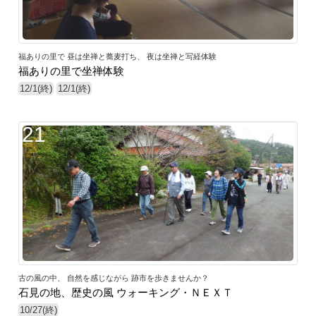
福ありの里で 昼は坐禅と蕎麦打ち、 夜は坐禅と写経体験
福ありの里で坐禅体験
12/1(終)
12/1(終)
21
古の風の中、 自然を感じながら 跡市を歩きませんか？
石見の地、歴史の風 ウォーキング・ＮＥＸＴ
10/27(終)