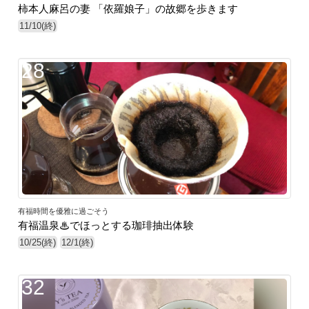
柿本人麻呂の妻 「依羅娘子」の故郷を歩きます
11/10(終)
28
有福時間を優雅に過ごそう
有福温泉♨でほっとする珈琲抽出体験
10/25(終)
12/1(終)
32