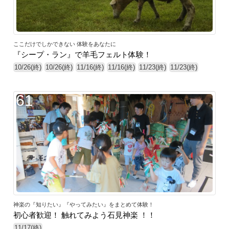
ここだけでしかできない 体験をあなたに
『シープ・ラン』で羊毛フェルト体験！
10/26(終)
10/26(終)
11/16(終)
11/16(終)
11/23(終)
11/23(終)
61
神楽の『知りたい』『やってみたい』をまとめて体験！
初心者歓迎！ 触れてみよう石見神楽 ！！
11/17(終)