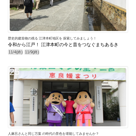
歴史的建造物の残る 江津本町地区を 探索してみましょう！
令和から江戸！ 江津本町の今と昔をつなぐまちあるき
11/4(終)
11/9(終)
25
人麻呂さんと同じ万葉 の時代の景色を堪能してみませんか？