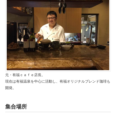
元・有福ｃａｆｅ店長。
現在は有福温泉を中心に活動し、有福オリジナルブレンド珈琲も
開発。
集合場所