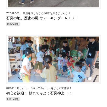
古の風の中、 自然を感じながら 跡市を歩きませんか？
石見の地、歴史の風 ウォーキング・ＮＥＸＴ
10/27(終)
61
神楽の『知りたい』『やってみたい』をまとめて体験！
初心者歓迎！ 触れてみよう石見神楽 ！！
11/17(終)