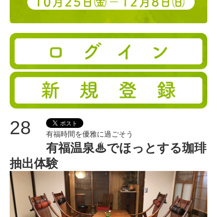
28
有福時間を優雅に過ごそう
有福温泉♨でほっとする珈琲
抽出体験