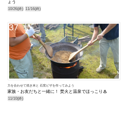
ょう
10/26(終)
11/16(終)
37
力を合わせて焼き米と 石窯ピザを作ってみよう
家族・お友だちと一緒に！ 焚火と温泉でほっこり♨
11/10(終)